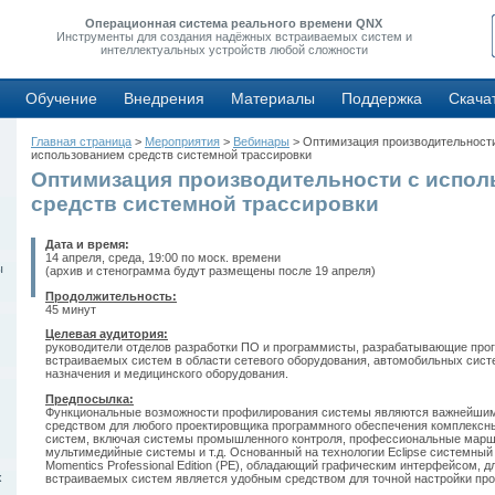
Операционная система реального времени QNX
Инструменты для создания надёжных встраиваемых систем и
интеллектуальных устройств любой сложности
Обучение
Внедрения
Материалы
Поддержка
Скача
Главная страница
>
Мероприятия
>
Вебинары
> Оптимизация производительност
использованием средств системной трассировки
Оптимизация производительности с испол
средств системной трассировки
Дата и время:
14 апреля, среда, 19:00 по моск. времени
ы
(архив и стенограмма будут размещены после 19 апреля)
Продолжительность:
45 минут
Целевая аудитория:
руководители отделов разработки ПО и программисты, разрабатывающие про
встраиваемых систем в области сетевого оборудования, автомобильных сист
назначения и медицинского оборудования.
Предпосылка:
Функциональные возможности профилирования системы являются важнейши
средством для любого проектировщика программного обеспечения комплексн
систем, включая системы промышленного контроля, профессиональные марш
мультимедийные системы и т.д. Основанный на технологии Eclipse системны
Momentics Professional Edition (PE), обладающий графическим интерфейсом, д
х
встраиваемых систем является удобным средством для точной настройки пр