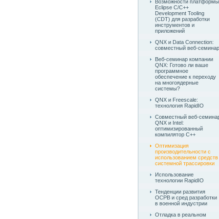
Возможности платформы
Eclipse C/C++
Development Tooling
(CDT) для разработки
инструментов и
приложений
QNX и Data Connection:
совместный веб-семина
Веб-семинар компании
QNX: Готово ли ваше
программное
обеспечение к переходу
на многоядерные
системы?
QNX и Freescale:
технология RapidIO
Совместный веб-семина
QNX и Intel:
оптимизированный
компилятор C++
Оптимизация
производительности с
использованием средств
системной трассировки
Использование
технологии RapidIO
Тенденции развития
ОСРВ и сред разработки
в военной индустрии
Отладка в реальном