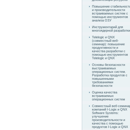
Повышение стабильност
и производительности
встраиваемых систем с
помощью инструментов
анализа ОЗУ
Инструментарий для
многоядерной разработк
Telelogic и QNX
(совместный веб-
семинар): повышение
продуктивности и
качества разработки с
помощью инструментов
Telelogic и QNX
Основы безопасности
выстраиваемых
операционных систем.
Разработка продуктов с
повышенными
требованиями
безопасности
Оценка качества
встраиваемых
операционных систем
Совместный веб-семина
компаний I-Logix и QNX
Software Systems:
улучшение
производительности и
качества с помощью
продуктов I-Logix и QNX