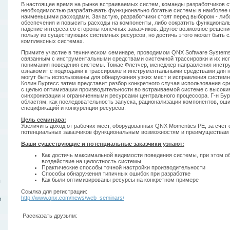
В настоящее время на рынке встраиваемых систем, команды разработчиков с
необходимостью разрабатывать функционально богатые системы в наиболее к
наименьшими расходами. Зачастую, разработчики стоят перед выбором - либ
обеспечения и повысить расходы на компоненты, либо сократить функциональ
падение интереса со стороны конечных заказчиков. Другое возможное решен
пользу из существующих системных ресурсов, но достичь этого может быть с
комплексных системах.
Примите участие в техническом семинаре, проводимом QNX Software System
связанным с инструментальными средствами системной трассировки и их исп
понимания поведения системы. Томас Флетчер, менеджер направления инстр
ознакомит с подходами к трассировке и инструментальными средствами для не
могут быть использованы для обнаружения узких мест и исправления систем
Колин Бургесс затем представит разбор конкретного случая использования с
с целью оптимизации производительности во встраиваемой системе с высоки
синхронизации и ограниченными ресурсами центрального процессора. Г-н Бур
областям, как последовательность запуска, рационализации компонентов, о
спецификаций и конкуренции ресурсов.
Цель семинара:
Увеличить доход от рабочих мест, оборудованных QNX Momentics PE, за сче
потенциальных заказчиков функциональным возможностям и преимуществам 
Ваши существующие и потенциальные заказчики узнают:
Как достичь максимальной видимости поведения системы, при этом 
воздействие на целостность системы
Практические способы точной настройки производительности
Способы обнаружения типичных ошибок при разработке
Как были оптимизированы ресурсы на конкретном примере
ы
Ссылка для регистрации:
http://www.qnx.com/news/web_seminars/
и
Рассказать друзьям: