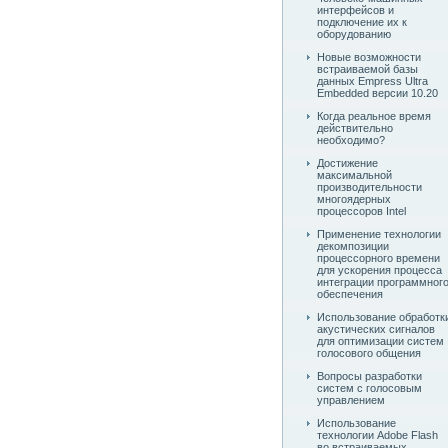
интерфейсов и
подключение их к
оборудованию
Новые возможности
встраиваемой базы
данных Empress Ultra
Embedded версии 10.20
Когда реальное время
действительно
необходимо?
Достижение
максимальной
производительности
многоядерных
процессоров Intel
Применение технологии
декомпозиции
процессорного времени
для ускорения процесса
интеграции программног
обеспечения
Использование обработк
акустических сигналов
для оптимизации систем
голосового общения
Вопросы разработки
систем с голосовым
управлением
Использование
технологии Adobe Flash
во встраиваемых