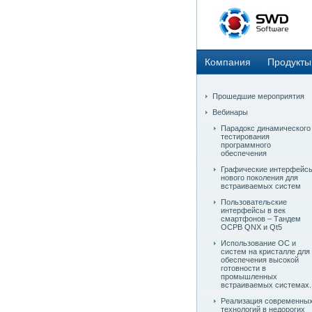
Компания
Продукты
Прошедшие мероприятия
Вебинары
Парадокс динамического
тестирования
программного
обеспечения
Графические интерфейс
нового поколения для
встраиваемых систем
Пользовательские
интерфейсы в век
смартфонов – Тандем
ОСРВ QNX и Qt5
Использование ОС и
систем на кристалле для
обеспечения высокой
готовности в
промышленных
встраиваемых системах.
Реализация современны
технологий в недорогих