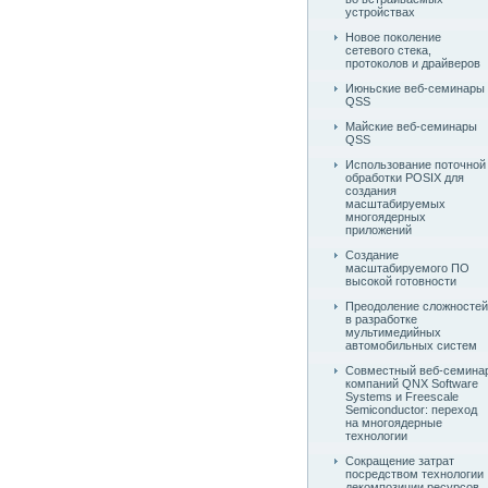
устройствах
Новое поколение
сетевого стека,
протоколов и драйверов
Июньские веб-семинары
QSS
Майские веб-семинары
QSS
Использование поточной
обработки POSIX для
создания
масштабируемых
многоядерных
приложений
Создание
масштабируемого ПО
высокой готовности
Преодоление сложностей
в разработке
мультимедийных
автомобильных систем
Совместный веб-семина
компаний QNX Software
Systems и Freescale
Semiconductor: переход
на многоядерные
технологии
Сокращение затрат
посредством технологии
декомпозиции ресурсов