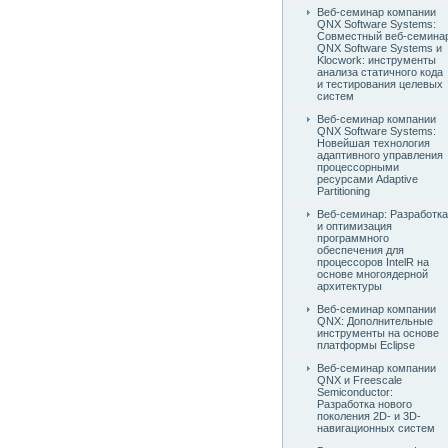
Веб-семинар компании
QNX Software Systems:
Совместный веб-семина
QNX Software Systems и
Klocwork: инструменты
анализа статичного кода
и тестирования целевых
систем
Веб-семинар компании
QNX Software Systems:
Новейшая технология
адаптивного управления
процессорными
ресурсами Adaptive
Partitioning
Веб-семинар: Разработка
и оптимизация
программного
обеспечения для
процессоров IntelR на
основе многоядерной
архитектуры
Веб-семинар компании
QNX: Дополнительные
инструменты на основе
платформы Eclipse
Веб-семинар компании
QNX и Freescale
Semiconductor:
Разработка нового
поколения 2D- и 3D-
навигационных систем