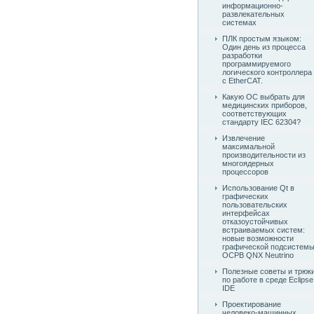
информационно-
развлекательных
системах
ПЛК простым языком:
Один день из процесса
разработки
программируемого
логического контроллера
с EtherCAT.
Какую ОС выбрать для
медицинских приборов,
соответствующих
стандарту IEC 62304?
Извлечение
максимальной
производительности из
многоядерных
процессоров
Использование Qt в
графических
пользовательских
интерфейсах
отказоустойчивых
встраиваемых систем:
новые возможности
графической подсистем
ОСРВ QNX Neutrino
Полезные советы и трюк
по работе в среде Eclipse
IDE
Проектирование
человеко-машинных