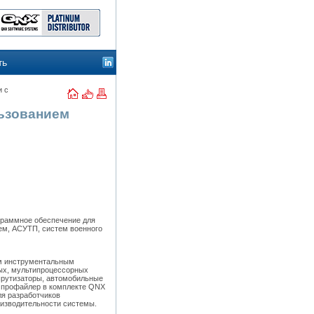
ть
и с
ьзованием
граммное обеспечение для
ем, АСУТП, систем военного
м инструментальным
ых, мультипроцессорных
рутизаторы, автомобильные
й профайлер в комплекте QNX
ля разработчиков
оизводительности системы.