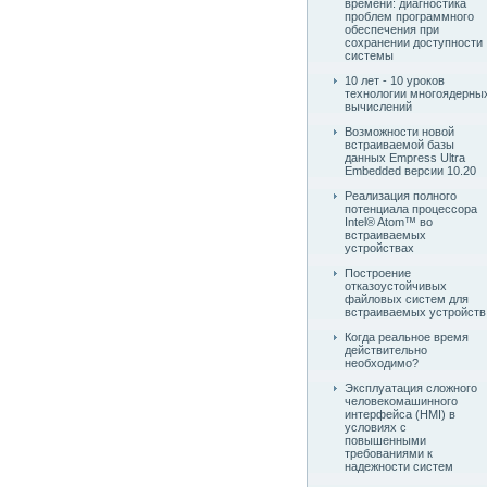
времени: диагностика
проблем программного
обеспечения при
сохранении доступности
системы
10 лет - 10 уроков
технологии многоядерны
вычислений
Возможности новой
встраиваемой базы
данных Empress Ultra
Embedded версии 10.20
Реализация полного
потенциала процессора
Intel® Atom™ во
встраиваемых
устройствах
Построение
отказоустойчивых
файловых систем для
встраиваемых устройств
Когда реальное время
действительно
необходимо?
Эксплуатация сложного
человекомашинного
интерфейса (HMI) в
условиях с
повышенными
требованиями к
надежности систем