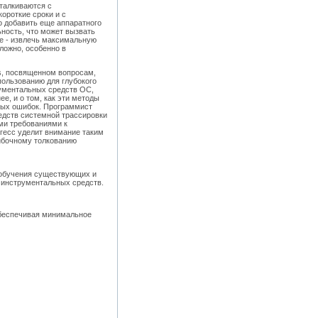
талкиваются с
ороткие сроки и с
о добавить еще аппаратного
ность, что может вызвать
ие - извлечь максимальную
ложно, особенно в
s, посвященном вопросам,
ользованию для глубокого
ументальных средств ОС,
е, и о том, как эти методы
ных ошибок. Программист
редств системной трассировки
ми требованиями к
гесс уделит внимание таким
шибочному толкованию
т обучения существующих и
инструментальных средств.
обеспечивая минимальное