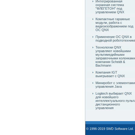
Интегрированная
охранная система
"ФЛЕГЕТОН" под
управлением QNX
Компактные гаражные
модули, работа с
видеоизображением под
ОС QNX
Применение ОС QNX в
подводной робототехник
Технологии QNX
управляют новейшими
мультимедийными
заправочными колонкам
компании Scheidt &
Bachmann
Компания IGT
выигрывает с QNX
Миниробот с элементами
управления Java
Logitech выбирает QNX
для новейшего
интеллектуального пульт
дистанционного
управления
© 1996-2019 SWD Software Ltd