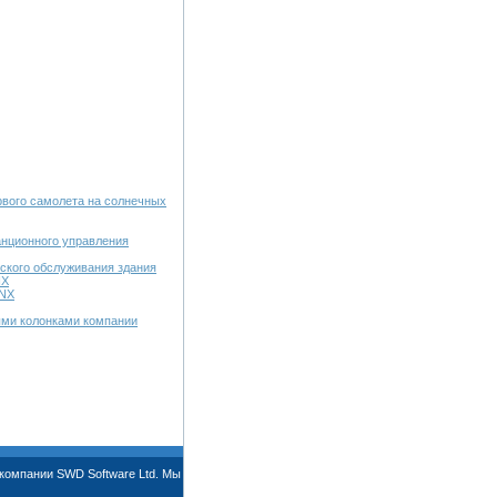
рвого самолета на солнечных
анционного управления
ского обслуживания здания
NX
QNX
ми колонками компании
компании SWD Software Ltd. Мы