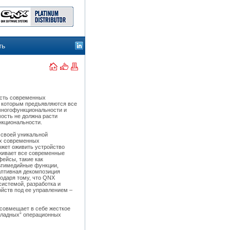
ть
ость современных
к которым предъявляются все
многофункциональности и
мость не должна расти
нкциональности.
 своей уникальной
ых современных
жет оживить устройство
живает все современные
фейсы, такие как
ьтимедийные функции,
аптивная декомпозиция
годаря тому, что QNX
истемой, разработка и
ойств под ее управлением –
 совмещает в себе жесткое
кладных” операционных