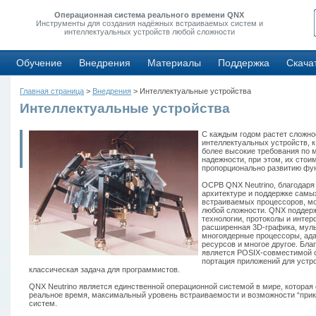
Операционная система реального времени QNX
Инструменты для создания надёжных встраиваемых систем и
интеллектуальных устройств любой сложности
Обучение
Внедрения
Материалы
Поддержка
Скача
Главная страница
>
Внедрения
> Интеллектуальные устройства
Интеллектуальные устройства
С каждым годом растет сложн
интеллектуальных устройств, 
более высокие требования по 
надежности, при этом, их стои
пропорционально развитию фу
ОСРВ QNX Neutrino, благодаря
архитектуре и поддержке сам
встраиваемых процессоров, мо
любой сложности. QNX поддер
технологии, протоколы и интер
расширенная 3D-графика, мул
многоядерные процессоры, ад
ресурсов и многое другое. Бла
является POSIX-совместимой с
портация приложений для устр
классическая задача для программистов.
QNX Neutrino является единственной операционной системой в мире, которая
реальное время, максимальный уровень встраиваемости и возможности “при
систем.