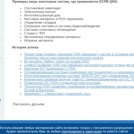
Примеры лишь некоторых систем, где применяется ОСРВ QNX:
Спутниковая навигация
Электронные киоски
Интеллектуальный дом
Кассовые аппараты и POS-терминалы
Управление складом
Охранные системы и системы видеонаблюдения
Системы голосового оповещения
Станки с ЧПУ
Автономные передвижные аппараты
е
Игровые автоматы
Истории успеха
Проект Solar Impulse: компания QNX принимает участие в создании пе
батареях для осуществления кругосветного полета
и
Встречайте: Хайроу, робот на основе QNX
Logitech выбирает QNX для новейшего интеллектуального пульта дист
Компания IGT выигрывает с QNX
Оптимизированная система управления для технического и экономиче
Интегрированная охранная система "ФЛЕГЕТОН" под управлением Q
Компактные гаражные модули, работа с видеоизображением под ОС 
Применение ОС QNX в подводной робототехнике
Технологии QNX управляют новейшими мультимедийными заправочны
Scheidt & Bachmann
Миниробот с элементами управления Java
а
Рассказать друзьям:
. Использование любых материалов сайта возможно только с письменного разрешения 
будем признательны Вам за любые
предложения и замечания
по работе сайта!