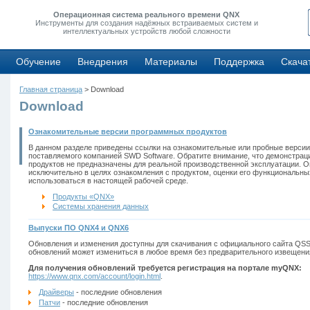
Операционная система реального времени QNX
Инструменты для создания надёжных встраиваемых систем и
интеллектуальных устройств любой сложности
Обучение
Внедрения
Материалы
Поддержка
Скача
Главная страница
> Download
Download
Ознакомительные версии программных продуктов
В данном разделе приведены ссылки на ознакомительные или пробные версии
поставляемого компанией SWD Software. Обратите внимание, что демонстрац
продуктов не предназначены для реальной производственной эксплуатации. 
исключительно в целях ознакомления с продуктом, оценки его функциональн
использоваться в настоящей рабочей среде.
Продукты «QNX»
Системы хранения данных
Выпуски ПО QNX4 и QNX6
Обновления и изменения доступны для скачивания с официального сайта QSS
обновлений может измениться в любое время без предварительного извещени
Для получения обновлений требуется регистрация на портале myQNX:
https://www.qnx.com/account/login.html
.
Драйверы
- последние обновления
Патчи
- последние обновления