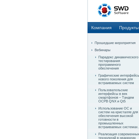
Компания
Продукты
Прошедшие мероприятия
Вебинары
Парадокс динамического
тестирования
программного
обеспечения
Графические интерфейс
нового поколения для
встраиваемых систем
Пользовательские
интерфейсы в век
смартфонов – Тандем
ОСРВ QNX и Qt5
Использование ОС и
систем на кристалле для
обеспечения высокой
готовности в
промышленных
встраиваемых системах.
Реализация современны
технологий в недорогих