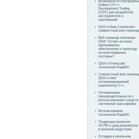
Возможности платформы
Eclipse C/C++
Development Tooling
(CDT) для разработки
инструментов и
приложений
QNX и Data Connection:
совместный веб-семина
Веб-семинар компании
QNX: Готово ли ваше
программное
обеспечение к переходу
на многоядерные
системы?
QNX и Freescale:
технология RapidIO
Совместный веб-семина
QNX и Intel:
оптимизированный
компилятор C++
Оптимизация
производительности с
использованием средств
системной трассировки
Использование
технологии RapidIO
Тенденции развития
ОСРВ и сред разработки
в военной индустрии
Отладка в реальном