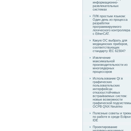
информационно-
развлекательных
системах
ПЛК простым языком:
Один день из процесса
разработки
программируемого
логического контроллера
с EtherCAT.
Какую ОС выбрать для
медицинских приборов,
соответствующих
стандарту IEC 62304?
Извлечение
максимальной
производительности из
многоядерных
процессоров
Использование Qt в
графических
пользовательских
интерфейсах
отказоустойчивых
встраиваемых систем:
новые возможности
графической подсистем
ОСРВ QNX Neutrino
Полезные советы и трюк
по работе в среде Eclipse
IDE
Проектирование
человеко-машинных