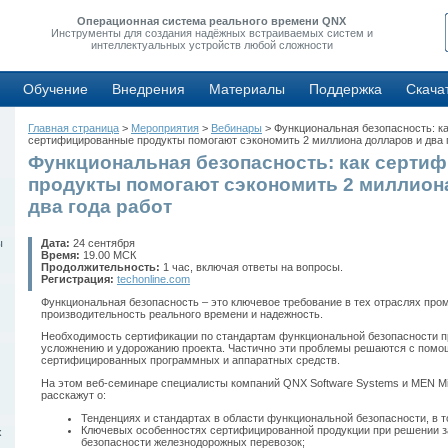
Операционная система реального времени QNX
Инструменты для создания надёжных встраиваемых систем и
интеллектуальных устройств любой сложности
Обучение
Внедрения
Материалы
Поддержка
Скача
Главная страница
>
Мероприятия
>
Вебинары
> Функциональная безопасность: к
сертифицированные продукты помогают сэкономить 2 миллиона долларов и два 
Функциональная безопасность: как серти
продукты помогают сэкономить 2 миллион
два года работ
ы
Дата:
24 сентября
Время:
19.00 МСК
Продолжительность:
1 час, включая ответы на вопросы.
Регистрация:
techonline.com
Функциональная безопасность – это ключевое требование в тех отраслях про
производительность реального времени и надежность.
Необходимость сертификации по стандартам функциональной безопасности п
усложнению и удорожанию проекта. Частично эти проблемы решаются с пом
сертифицированных программных и аппаратных средств.
На этом веб-семинаре специалисты компаний QNX Software Systems и MEN Mi
расскажут о:
Тенденциях и стандартах в области функциональной безопасности, в т
Ключевых особенностях сертифицированной продукции при решении з
х
безопасности железнодорожных перевозок;