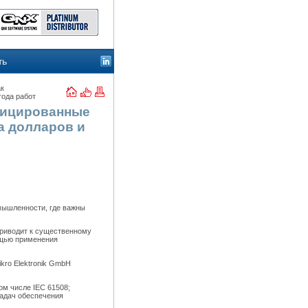
ть
ак
года работ
фицированные
а долларов и
мышленности, где важны
риводит к существенному
ощью применения
kro Elektronik GmbH
ом числе IEC 61508;
адач обеспечения