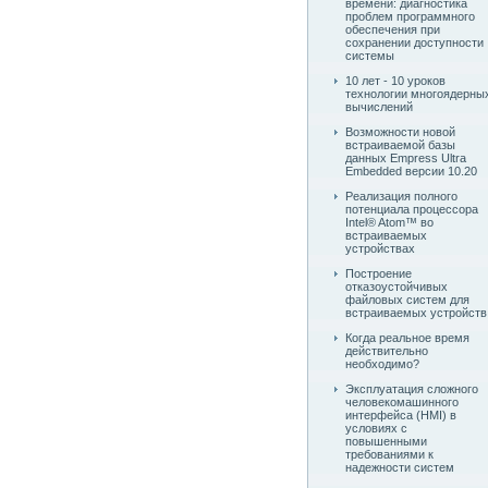
времени: диагностика
проблем программного
обеспечения при
сохранении доступности
системы
10 лет - 10 уроков
технологии многоядерны
вычислений
Возможности новой
встраиваемой базы
данных Empress Ultra
Embedded версии 10.20
Реализация полного
потенциала процессора
Intel® Atom™ во
встраиваемых
устройствах
Построение
отказоустойчивых
файловых систем для
встраиваемых устройств
Когда реальное время
действительно
необходимо?
Эксплуатация сложного
человекомашинного
интерфейса (HMI) в
условиях с
повышенными
требованиями к
надежности систем