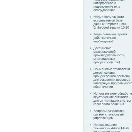
интерфейсов и
подключение их к
оборудованию
Новые возможности
встраиваемой базы
данных Empress Ultra
Embedded версии 10.20
Когда реальное время
действительно
необходимо?
Достижение
максимальной
производительности
многоядерных
процессоров Intel
Применение технологии
декомпозиции
процессорного времени
для ускорения процесса
интеграции программног
обеспечения
Использование обработк
акустических сигналов
для оптимизации систем
голосового общения
Вопросы разработки
систем с голосовым
управлением
Использование
технологии Adobe Flash
во встраиваемых