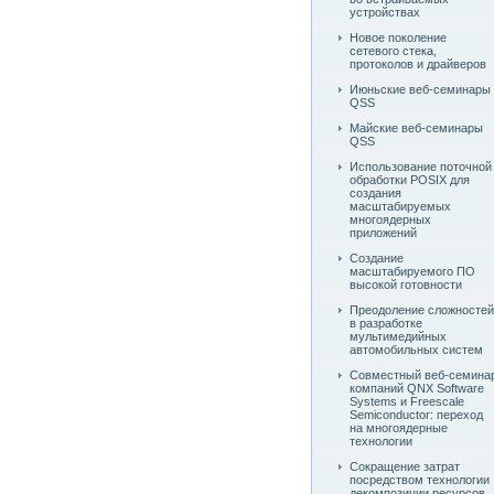
устройствах
Новое поколение
сетевого стека,
протоколов и драйверов
Июньские веб-семинары
QSS
Майские веб-семинары
QSS
Использование поточной
обработки POSIX для
создания
масштабируемых
многоядерных
приложений
Создание
масштабируемого ПО
высокой готовности
Преодоление сложностей
в разработке
мультимедийных
автомобильных систем
Совместный веб-семина
компаний QNX Software
Systems и Freescale
Semiconductor: переход
на многоядерные
технологии
Сокращение затрат
посредством технологии
декомпозиции ресурсов