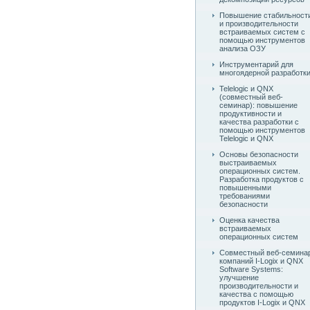
Повышение стабильност
и производительности
встраиваемых систем с
помощью инструментов
анализа ОЗУ
Инструментарий для
многоядерной разработк
Telelogic и QNX
(совместный веб-
семинар): повышение
продуктивности и
качества разработки с
помощью инструментов
Telelogic и QNX
Основы безопасности
выстраиваемых
операционных систем.
Разработка продуктов с
повышенными
требованиями
безопасности
Оценка качества
встраиваемых
операционных систем
Совместный веб-семина
компаний I-Logix и QNX
Software Systems:
улучшение
производительности и
качества с помощью
продуктов I-Logix и QNX