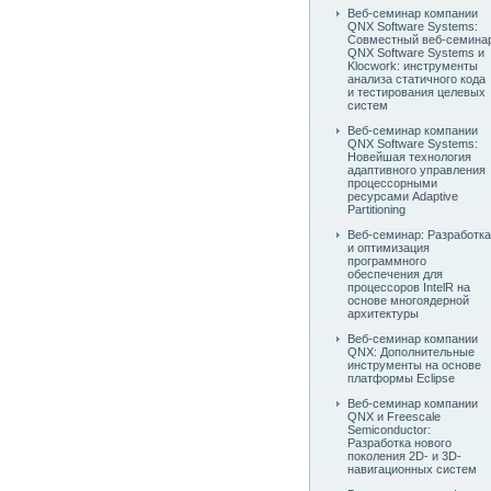
Веб-семинар компании
QNX Software Systems:
Совместный веб-семина
QNX Software Systems и
Klocwork: инструменты
анализа статичного кода
и тестирования целевых
систем
Веб-семинар компании
QNX Software Systems:
Новейшая технология
адаптивного управления
процессорными
ресурсами Adaptive
Partitioning
Веб-семинар: Разработка
и оптимизация
программного
обеспечения для
процессоров IntelR на
основе многоядерной
архитектуры
Веб-семинар компании
QNX: Дополнительные
инструменты на основе
платформы Eclipse
Веб-семинар компании
QNX и Freescale
Semiconductor:
Разработка нового
поколения 2D- и 3D-
навигационных систем