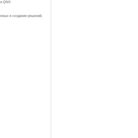
 и QNX.
енных в создание решений,