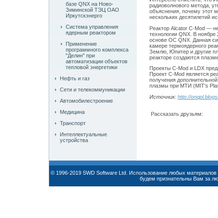
базе QNX на Ново-
радиоволнового метода, ут
Зиминской ТЭЦ ОАО
объяснения, почему этот ме
Иркутскэнерго
нескольких десятилетий и
Система управления
Реактор Alcator C-Mod — 
ядерным реактором
технологии QNX. В ноябре 
основе ОС QNX. Данная си
Применение
камере термоядерного реак
программного комплекса
Землю, Юпитер и другие п
"Делин" при
реакторе создаются плазм
автоматизации объектов
тепловой энергетики
Проекты C-Mod и LDX предс
Проект C-Mod является реа
Нефть и газ
получения дополнительной
плазмы при МТИ (MIT's Pla
Сети и телекоммуникации
Источник:
http://onqpl.blo
Автомобилестроение
Медицина
Рассказать друзьям:
Транспорт
Интеллектуальные
устройства
© 1996-2019 SWD Software Ltd. Использование любых материалов 
будем признательны Вам за л