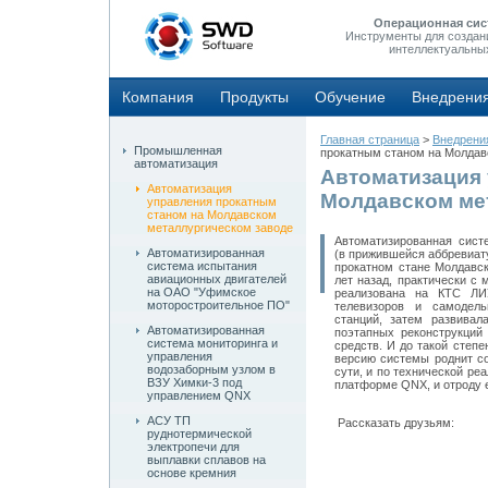
Операционная сис
Инструменты для создан
интеллектуальны
Компания
Продукты
Обучение
Внедрени
Главная страница
>
Внедрени
Промышленная
прокатным станом на Молдав
автоматизация
Автоматизация 
Автоматизация
Молдавском ме
управления прокатным
станом на Молдавском
металлургическом заводе
Автоматизированная сист
Автоматизированная
(в прижившейся аббревиат
система испытания
прокатном стане Молдавск
авиационных двигателей
лет назад, практически с
на ОАО "Уфимское
реализована на КТС ЛИ
моторостроительное ПО"
телевизоров и самодель
станций, затем развивал
Автоматизированная
поэтапных реконструкций
система мониторинга и
средств. И до такой степ
управления
версию системы роднит с
водозаборным узлом в
сути, и по технической р
ВЗУ Химки-3 под
платформе QNX, и отроду е
управлением QNX
АСУ ТП
Рассказать друзьям:
руднотермической
электропечи для
выплавки сплавов на
основе кремния