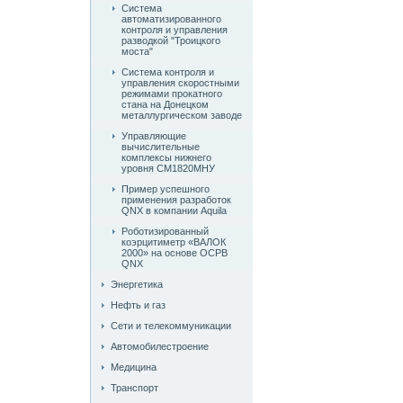
Система
автоматизированного
контроля и управления
разводкой "Троицкого
моста"
Система контроля и
управления скоростными
режимами прокатного
стана на Донецком
металлургическом заводе
Управляющие
вычислительные
комплексы нижнего
уровня СМ1820МНУ
Пример успешного
применения разработок
QNX в компании Aquila
Роботизированный
коэрцитиметр «ВАЛОК
2000» на основе ОСРВ
QNX
Энергетика
Нефть и газ
Сети и телекоммуникации
Автомобилестроение
Медицина
Транспорт