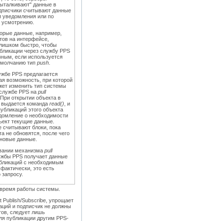
выталкивают" данные в
одписчики считывают данные
и уведомления или по
 усмотрению.
торые данные, например,
тов на интерфейсе,
лишком быстро, чтобы
убликации через службу PPS
ным, если используется
умолчанию тип
push
.
ужбе PPS предлагается
ая возможность, при которой
жет изменить тип системы
 службе PPS на
pull
 При открытии объекта в
 выдается команда
read()
, и
убликаций этого объекта
домление о необходимости
ъект текущие данные.
 считывают блоки, пока
а не обновятся, после чего
новые данные.
вании механизма
pull
ужбы PPS получает данные
убликаций с необходимым
фактически, это есть
 запросу.
 время работы системы.
Publish/Subscribe, упрощает
аций и подписчик не должны
тов, следует лишь
ля публикации другим PPS-