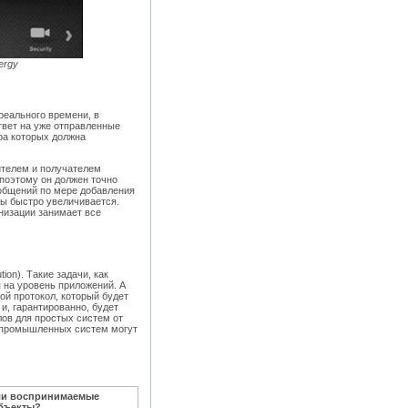
ergy
реального времени, в
твет на уже отправленные
ра которых должна
ителем и получателем
поэтому он должен точно
ообщений по мере добавления
ы быстро увеличивается.
рнизации занимает все
on). Такие задачи, как
 на уровень приложений. А
ой протокол, который будет
, гарантированно, будет
ов для простых систем от
 промышленных систем могут
ли воспринимаемые
бъекты?