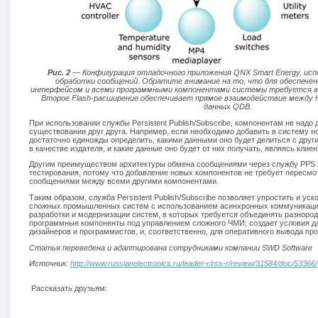
Рис. 2
— Конфигурация отладочного приложения QNX Smart Energy, ис
обработки сообщений. Обратите внимание на то, что для обеспечен
интерфейсом и всеми программными компонентами системы требуется все
Второе Flash-расширение обеспечивает прямое взаимодействие между 
данных QDB.
При использовании службы Persistent Publish/Subscribe, компонентам не надо
существовании друг друга. Например, если необходимо добавить в систему н
достаточно единожды определить, какими данными оно будет делиться с друг
в качестве издателя, и какие данные оно будет от них получать, являясь клиен
Другим преимуществом архитектуры обмена сообщениями через службу PPS 
тестирования, потому что добавление новых компонентов не требует пересмо
сообщениями между всеми другими компонентами.
Таким образом, служба Persistent Publish/Subscribe позволяет упростить и ус
сложных промышленных систем с использованием асинхронных коммуникаци
разработки и модернизации систем, в которых требуется объединять разноро
программные компоненты под управлением сложного ЧМИ; создает условия д
дизайнеров и программистов, и, соответственно, для оперативного вывода про
Статья переведена и адаптирована сотрудниками компании SWD Software
Источник:
http://www.russianelectronics.ru/leader-r/rss-r/review/31584/doc/53366/
Рассказать друзьям: