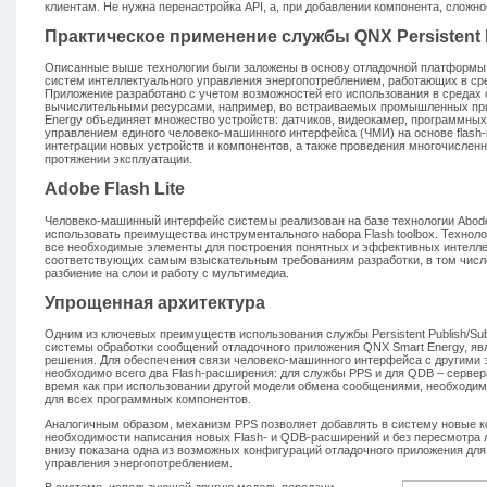
клиентам. Не нужна перенастройка API, а, при добавлении компонента, сложно
Практическое применение службы QNX Persistent P
Описанные выше технологии были заложены в основу отладочной платформы
систем интеллектуального управления энергопотреблением, работающих в ср
Приложение разработано с учетом возможностей его использования в средах
вычислительными ресурсами, например, во встраиваемых промышленных пр
Energy объединяет множество устройств: датчиков, видеокамер, программных
управлением единого человеко-машинного интерфейса (ЧМИ) на основе flash-
интеграции новых устройств и компонентов, а также проведения многочислен
протяжении эксплуатации.
Adobe Flash Lite
Человеко-машинный интерфейс системы реализован на базе технологии Abode 
использовать преимущества инструментального набора Flash toolbox. Технолог
все необходимые элементы для построения понятных и эффективных интелле
соответствующих самым взыскательным требованиям разработки, в том числ
разбиение на слои и работу с мультимедиа.
Упрощенная архитектура
Одним из ключевых преимуществ использования службы Persistent Publish/Sub
системы обработки сообщений отладочного приложения QNX Smart Energy, яв
решения. Для обеспечения связи человеко-машинного интерфейса с другими
необходимо всего два Flash-расширения: для службы PPS и для QDB – сервер
время как при использовании другой модели обмена сообщениями, необходим
для всех программных компонентов.
Аналогичным образом, механизм PPS позволяет добавлять в систему новые 
необходимости написания новых Flash- и QDB-расширений и без пересмотра 
внизу показана одна из возможных конфигураций отладочного приложения для
управления энергопотреблением.