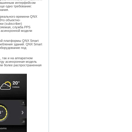
о-машинным интерфейсом
ще одно требование:
вания.
 реального времени QNX
 Это объектно-
ки (subscriber)
ряемая, служба PPS
е асинхронной модели
ной платформы QNX Smart
ебления зданий. QNX Smart
оборудование под
 так и на аппаратном
ergy асинхронная модель
ем более распространенная