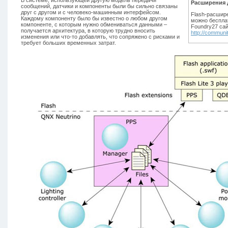
В системе, использующей другую модель передачи
Расширения 
сообщений, датчики и компоненты были бы сильно связаны
друг с другом и с человеко-машинным интерфейсом.
Flash-расшир
Каждому компоненту было бы известно о любом другом
можно бесплат
компоненте, с которым нужно обмениваться данными –
Foundry27 са
получается архитектура, в которую трудно вносить
http://communi
изменения или что-то добавлять, что сопряжено с рисками и
требует больших временных затрат.