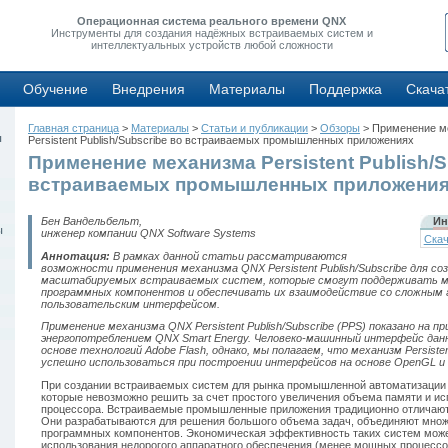
Операционная система реального времени QNX
Инструменты для создания надёжных встраиваемых систем и
интеллектуальных устройств любой сложности
Обучение
Внедрения
Материалы
Поддержка
Скача
Главная страница
>
Материалы
>
Статьи и публикации
>
Обзоры
> Применение м
ы
Persistent Publish/Subscribe во встраиваемых промышленных приложениях
Применение механизма Persistent Publish/S
встраиваемых промышленных приложени
Бен Вандельбельт,
Ин
ы
инженер компании QNX Software Systems
Скач
Аннотация:
В рамках данной статьи рассматриваются
возможности применения механизма QNX Persistent Publish/Subscribe для с
масштабируемых встраиваемых систем, которые смогут поддерживать 
программных компонентов и обеспечивать их взаимодействие со сложным
пользовательским интерфейсом.
Применение механизма QNX Persistent Publish/Subscribe (PPS) показано на 
энергопотреблением QNX Smart Energy. Человеко-машинный интерфейс дан
основе технологий Adobe Flash, однако, мы полагаем, что механизм Persisten
успешно использоваться при построении интерфейсов на основе OpenGL и 
При создании встраиваемых систем для рынка промышленной автоматизации 
которые невозможно решить за счет простого увеличения объема памяти и и
процессора. Встраиваемые промышленные приложения традиционно отличают
Они разрабатываются для решения большого объема задач, объединяют множ
программных компонентов. Экономическая эффективность таких систем может
использования недорогого аппаратного обеспечения (менее мощных процессо