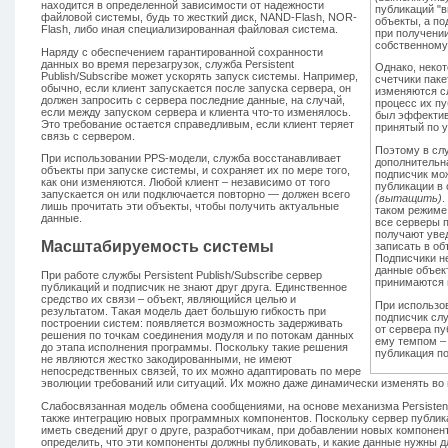
находится в определенной зависимости от надежности
публикаций "
файловой системы, будь то жесткий диск, NAND-Flash, NOR-
объекты, а п
Flash, либо иная специализированная файловая система.
при получени
собственному
Наряду с обеспечением гарантированной сохранности
данных во время перезагрузок, служба Persistent
Однако, неко
Publish/Subscribe может ускорять запуск системы. Например,
счетчики паке
обычно, если клиент запускается после запуска сервера, он
изменяются с
должен запросить с сервера последние данные, на случай,
процесс их п
если между запуском сервера и клиента что-то изменялось.
был эффектив
Это требование остается справедливым, если клиент теряет
принятый по 
связь с сервером.
Поэтому в сл
При использовании PPS-модели, служба восстанавливает
дополнительн
объекты при запуске системы, и сохраняет их по мере того,
подписчик мо
как они изменяются. Любой клиент – независимо от того
публикации в
запускается он или подключается повторно — должен всего
(вытащить)
.
лишь прочитать эти объекты, чтобы получить актуальные
таком режиме
данные.
все серверы п
получают уве
Масштабируемость системы
записать в об
Подписчики не
данные объект
При работе службы Persistent Publish/Subscribe сервер
принимаются 
публикаций и подписчик не знают друг друга. Единственное
средство их связи – объект, являющийся целью и
При использо
результатом. Такая модель дает большую гибкость при
подписчик сл
построении систем: появляется возможность задерживать
от сервера п
решения по точкам соединения модуля и по потокам данных
ему темпом – 
до этапа исполнения программы. Поскольку такие решения
публикация по
не являются жестко закодированными, не имеют
непосредственных связей, то их можно адаптировать по мере
эволюции требований или ситуаций. Их можно даже динамически изменять во
Слабосвязанная модель обмена сообщениями, на основе механизма Persistent 
также интеграцию новых программных компонентов. Поскольку сервер публик
иметь сведений друг о друге, разработчикам, при добавлении новых компонен
определить, что эти компоненты должны публиковать, и какие данные нужны д