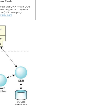
для Flash
ения для QNX PPS и QDB
но загрузить с портала
йта QNX по адресу:
ty.qnx.com