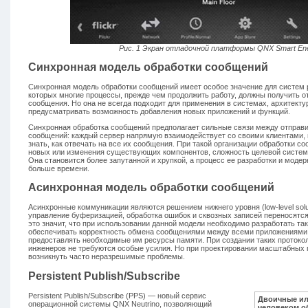
Рис. 1 Экран отладочной платформы QNX Smart En
Синхронная модель обработки сообщений
Синхронная модель обработки сообщений имеет особое значение для систем 
которых многие процессы, прежде чем продолжить работу, должны получить о
сообщения. Но она не всегда подходит для применения в системах, архитекту
предусматривать возможность добавления новых приложений и функций.
Синхронная обработка сообщений предполагает сильные связи между отправ
сообщений: каждый сервер напрямую взаимодействует со своими клиентами, 
знать, как отвечать на все их сообщения. При такой организации обработки с
новых или изменения существующих компонентов, сложность целевой систем
Она становится более запутанной и хрупкой, а процесс ее разработки и моде
больше времени.
Асинхронная модель обработки сообщений
Асинхронные коммуникации являются решением нижнего уровня (low-level soluti
управление буферизацией, обработка ошибок и сквозных записей переносятся
это значит, что при использовании данной модели необходимо разработать так
обеспечивать корректность обмена сообщениями между всеми приложениями и
предоставлять необходимые им ресурсы памяти. При создании таких протокол
инженеров не требуются особые усилия. Но при проектировании масштабных
возникнуть часто неразрешимые проблемы.
Persistent Publish/Subscribe
Persistent Publish/Subscribe (PPS) — новый сервис
Двоичные и
операционной системы QNX Neutrino, позволяющий
человеком о