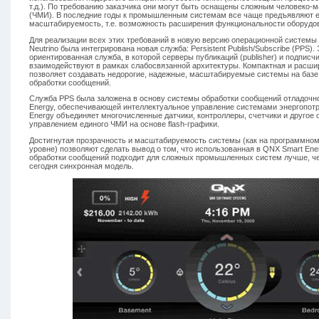
т.д.). По требованию заказчика они могут быть оснащены сложным человек
(ЧМИ). В последние годы к промышленным системам все чаще предъявляют е
масштабируемость, т.е. возможность расширения функциональности оборудо
Для реализации всех этих требований в новую версию операционной системы
Neutrino была интегрирована новая служба: Persistent Publish/Subscribe (PPS).
ориентированная служба, в которой серверы публикаций (publisher) и подписчи
взаимодействуют в рамках слабосвязанной архитектуры. Компактная и расши
позволяет создавать недорогие, надежные, масштабируемые системы на баз
обработки сообщений.
Служба PPS была заложена в основу системы обработки сообщений отладоч
Energy, обеспечивающей интеллектуальное управление системами энергопотр
Energy объединяет многочисленные датчики, контроллеры, счетчики и другое 
управлением единого ЧМИ на основе flash-графики.
Достигнутая прозрачность и масштабируемость системы (как на программном,
уровне) позволяют сделать вывод о том, что использованная в QNX Smart En
обработки сообщений подходит для сложных промышленных систем лучше, ч
сегодня синхронная модель.