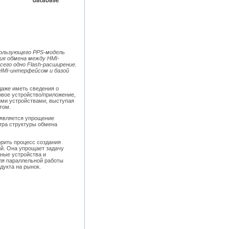
пользующего PPS-модель
ия обмена между HMI-
го одно Flash-расширение.
HMI-интерфейсом и базой
 даже иметь сведения о
овое устройство/приложение,
ими устройствами, выступая
том.
является упрощение
тра структуры обмена
корить процесс создания
й. Она упрощает задачу
дные устройства и
ля параллельной работы
дукта на рынок.