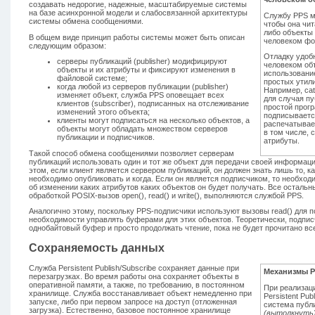
создавать недорогие, надежные, масштабируемые системы
на базе асинхронной модели и слабосвязанной архитектуры
Службу PPS м
системы обмена сообщениями.
чтобы она чит
либо объекты 
В общем виде принцип работы системы может быть описан
человеком фо
следующим образом:
Отладку удоб
серверы публикаций (publisher) модифицируют
человеком об
объекты и их атрибуты и фиксируют изменения в
использовани
файловой системе;
простых утил
когда любой из серверов публикации (publisher)
Например, cat
изменяет объект, служба PPS оповещает всех
для случая п
клиентов (subscriber), подписанных на отслеживание
простой прог
изменений этого объекта;
подписываетс
клиенты могут подписаться на несколько объектов, а
распечатывае
объекты могут обладать множеством серверов
в том числе, 
публикации и подписчиков.
атрибуты.
Такой способ обмена сообщениями позволяет серверам
публикаций использовать один и тот же объект для передачи своей информац
этом, если клиент является сервером публикаций, он должен знать лишь то, 
необходимо опубликовать и когда. Если он является подписчиком, то необх
об изменении каких атрибутов каких объектов он будет получать. Все остальн
обработкой POSIX-вызов open(), read() и write(), выполняются службой PPS.
Аналогично этому, поскольку PPS-подписчики используют вызовы read() для п
необходимости управлять буферами для этих объектов. Теоретически, подпис
однобайтовый буфер и просто продолжать чтение, пока не будет прочитано все
Сохраняемость данных
Служба Persistent Publish/Subscribe сохраняет данные при
Механизмы P
перезагрузках. Во время работы она сохраняет объекты в
оперативной памяти, а также, по требованию, в постоянном
При реализац
хранилище. Служба восстанавливает объект немедленно при
Persistent Pub
запуске, либо при первом запросе на доступ (отложенная
система публ
загрузка). Естественно, базовое постоянное хранилище
(вытолкнуть