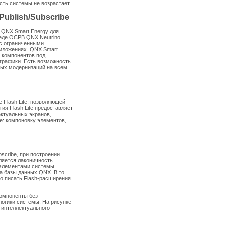
сть системы не возрастает.
ublish/Subscribe
 QNX Smart Energy для
еде ОСРВ QNX Neutrino.
 с ограниченными
иложениях. QNX Smart
 компонентов под
графики. Есть возможность
ных модернизаций на всем
Flash Lite, позволяющей
ия Flash Lite предоставляет
ктуальных экранов,
е: компоновку элементов,
scribe, при построении
ляется лаконичность
 элементами системы
а базы данных QNX. В то
о писать Flash-расширения
компоненты без
логики системы. На рисунке
 интеллектуального