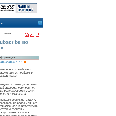
ть
еханизма
ubscribe во
ях
формация
ать статью в PDF
оздания высоконадежных,
множество устройств и
 графическим
примере системы управления
ной системы построен на
t Publish/Subscribe может
других технологий.
нередко возникают задачи,
спользования более мощного
ся сложностью архитектуры.
ество устройств и
 достигаться за счет
ров, минимальной памяти и