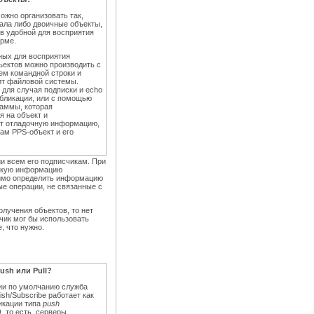
ожно организовать так,
ала либо двоичные объекты,
в удобной для восприятия
рме.
ных для восприятия
ъектов можно производить с
ем командной строки и
ит файловой системы.
 для случая подписки и echo
убликации, или с помощью
раммы, которая
я на объект и
т отладочную информацию,
сам PPS-объект и его
ии всем его подписчикам. При
какую информацию
одимо определить информацию
ые операции, не связанные с
олучения объектов, то нет
чик мог бы использовать
, что нужно.
ush или Pull?
ии по умолчанию служба
lish/Subscribe работает как
икации типа
push
)
, то есть, серверы