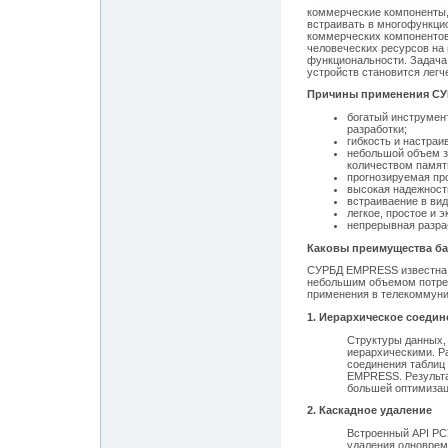
коммерческие компоненты
встраивать в многофункци
коммерческих компонентов
человеческих ресурсов на 
функциональности. Задача
устройств становится легч
Причины применения СУ
богатый инструмен
разработки;
гибкость и настраи
небольшой объем з
количеством памят
прогнозируемая пр
высокая надежност
встраиваение в ви
легкое, простое и 
непрерывная разра
Каковы преимущества ба
СУРБД EMPRESS известна 
небольшим объемом потреб
применения в телекоммуни
1. Иерархическое соедин
Структуры данных,
иерархическими. Р
соединения таблиц
EMPRESS. Результа
большей оптимизац
2. Каскадное удаление
Встроенный API РС
удаления одноврем