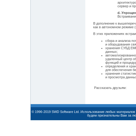
архитектур
сервер и пр
d. Упроще
Встраивани
В дополнение к вышепереч
как в автономном режиме (
В этих приложениях встра
сбора и анализа по
и оборудования свя
хранения СУБД EMP
данных;
автоматизированно
удаленный центр о
функций и процед
определения и хра
для обеспечения бе
хранения статисти
и просмотра данных
Рассказать друзьям:
© 1996-2019 SWD Software Ltd. Использование любых материалов 
будем признательны Вам за л