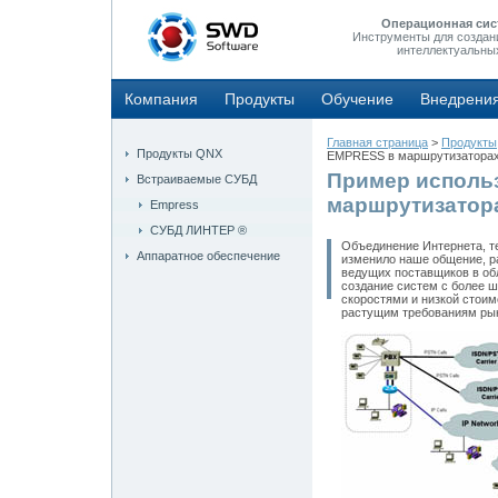
Операционная сис
Инструменты для создан
интеллектуальны
Компания
Продукты
Обучение
Внедрени
Главная страница
>
Продукты
Продукты QNX
EMPRESS в маршрутизаторах
Пример исполь
Встраиваемые СУБД
маршрутизатор
Empress
СУБД ЛИНТЕР ®
Объединение Интернета, т
Аппаратное обеспечение
изменило наше общение, ра
ведущих поставщиков в об
создание систем с более 
скоростями и низкой стои
растущим требованиям ры