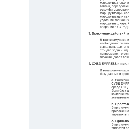
маршрутизаторах и
таблиц, определяю
реконфигурировани
маршрутизации свя
маршрутизации свя
удаление записи из
маршрутных карт. 
операции в СУРБД
3. Включение действий, 
В телекоммуникаци
необходимости вво
выполнить фактиче
Эти две задачи, од
непрерывно, то ес
гибкими, давая воз
4. СУБД EMPRESS и прил
В телекоммуникаци
базу данных в одн
a. Снижен
СУБД EMPRE
среде СУБД
Если база д
компонента 
значительн
b. Просто
В приложен
приложение
управлять 
c. Единств
В приложен
является с