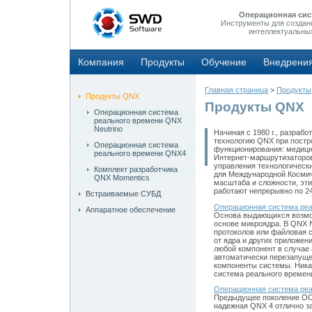
Операционная сис
Инструменты для создан
интеллектуальны
Компания
Продукты
Обучение
Внедрени
Главная страница
>
Продукты
Продукты QNX
Продукты QNX
Операционная система
реального времени QNX
Neutrino
Начиная с 1980 г., разрабо
технологию QNX при постр
Операционная система
функционирования: медици
реального времени QNX4
Интернет-маршрутизаторов,
управления технологическ
Комплект разработчика
для Международной Космич
QNX Momentics
масштаба и сложности, эти
работают непрерывно по 24 
Встраиваемые СУБД
Операционная система реа
Аппаратное обеспечение
Основа выдающихся возмож
основе микроядра. В QNX N
протоколов или файловая
от ядра и других приложен
любой компонент в случае
автоматически перезапущен
компоненты системы. Ника
система реального времени
Операционная система ре
Предыдущее поколение ОСР
надежная QNX 4 отлично з