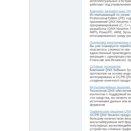
интеллектуальных и встра
работают под управлением
Комплект разработчика Q
Исчерпывающий по своим 
Professional Edition (PE)
приложений QNX Neutrino.
программирования (C, C++
разработка (QNX Neutrino, 
MIPS, PowerPC, ARM, Stron
интегрированную среду раз
Поддержка многоядерных 
Вы уже планируете перейт
опасаетесь сложности при 
единственный производите
миграции с однопроцессорн
Freescale или Broadcom, п
Сетевые технологии
Компания QNX Software Sy
протоколов на основе инду
интегрированы в ОСРВ QNX 
создание конечного продук
Мультимедийные решения
Технология QNX обеспечив
контентом с поддержкой м
эти средства, вы можете и
источниками данных или м
форматов.
Графические решения QN
ОСРВ QNX Neutrino предос
большим количеством визу
масштабируемым веб-брауз
популярных мультимедийны
устройства сложные графи