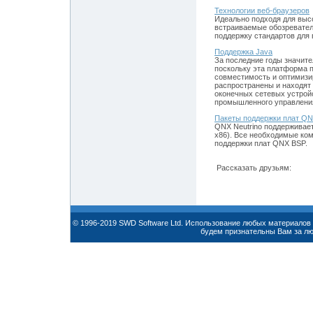
Технологии веб-браузеров
Идеально подходя для выс
встраиваемые обозревател
поддержку стандартов для
Поддержка Java
За последние годы значит
поскольку эта платформа 
совместимость и оптимизи
распространены и находят
оконечных сетевых устройс
промышленного управления
Пакеты поддержки плат QN
QNX Neutrino поддерживае
x86). Все необходимые ком
поддержки плат QNX BSP.
Рассказать друзьям:
© 1996-2019 SWD Software Ltd. Использование любых материалов 
будем признательны Вам за л