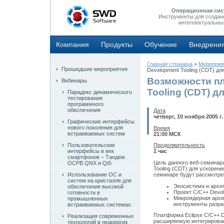
Операционная сис
Инструменты для создан
интеллектуальны
Компания
Продукты
Обучение
Внедрени
Главная страница
>
Мероприя
Прошедшие мероприятия
Development Tooling (CDT) д
Возможности пл
Вебинары
Tooling (CDT) 
Парадокс динамического
тестирования
программного
обеспечения
Дата
четверг, 10 ноября 2005 г.
Графические интерфейсы
нового поколения для
Время
встраиваемых систем
21:00 МСК
Пользовательские
Продолжительность
интерфейсы в век
1 час
смартфонов – Тандем
Цель данного веб-семинара
ОСРВ QNX и Qt5
Tooling (CDT) для ускорен
семинаре будут рассмотр
Использование ОС и
систем на кристалле для
Экосистема и архи
обеспечения высокой
Проект C/C++ Devel
готовности в
Микроядерная архи
промышленных
инструменты разра
встраиваемых системах.
Платформа Eclipse C/C++ De
Реализация современных
расширяемую интегрирован
технологий в недорогих