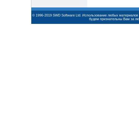
© 1996-2019 SWD Software Ltd. Использование любых материалов 
будем признательны Вам за л