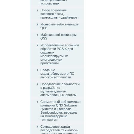
устройствах
Новое поколение
сетевого стека,
протоколов и драйверов
Июньские веб-семинары
QSS
Майские веб-семинары
QSS
Использование поточной
обработки POSIX для
создания
масштабируемых
многоядерных
приложений
Создание
масштабируемого ПО
высокой готовности
Преодоление сложностей
в разработке
мультимедийных
автомобильных систем
Совместный веб-семинар
компаний QNX Software
Systems и Freescale
Semiconductor: переход
на многоядерные
технологии
Сокращение затрат
посредством технологии
декомпозиции ресурсов