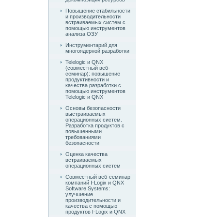
Повышение стабильности
и производительности
встраиваемых систем с
помощью инструментов
анализа ОЗУ
Инструментарий для
многоядерной разработки
Telelogic и QNX
(совместный веб-
семинар): повышение
продуктивности и
качества разработки с
помощью инструментов
Telelogic и QNX
Основы безопасности
выстраиваемых
операционных систем.
Разработка продуктов с
повышенными
требованиями
безопасности
Оценка качества
встраиваемых
операционных систем
Совместный веб-семинар
компаний I-Logix и QNX
Software Systems:
улучшение
производительности и
качества с помощью
продуктов I-Logix и QNX