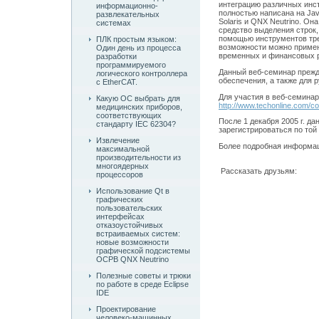
интеграцию различных инст
информационно-
полностью написана на Jav
развлекательных
Solaris и QNX Neutrino. Он
системах
средство выделения строк,
помощью инструментов тре
ПЛК простым языком:
возможности можно примен
Один день из процесса
временных и финансовых 
разработки
программируемого
Данный веб-семинар прежд
логического контроллера
обеспечения, а также для р
с EtherCAT.
Для участия в веб-семинар
Какую ОС выбрать для
http://www.techonline.com/
медицинских приборов,
соответствующих
После 1 декабря 2005 г. д
стандарту IEC 62304?
зарегистрироваться по той
Извлечение
Более подробная информа
максимальной
производительности из
многоядерных
Рассказать друзьям:
процессоров
Использование Qt в
графических
пользовательских
интерфейсах
отказоустойчивых
встраиваемых систем:
новые возможности
графической подсистемы
ОСРВ QNX Neutrino
Полезные советы и трюки
по работе в среде Eclipse
IDE
Проектирование
человеко-машинных