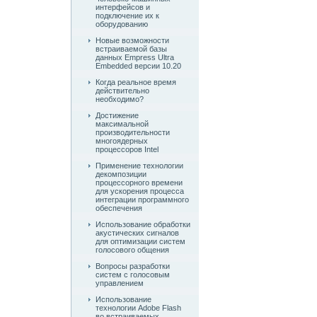
интерфейсов и
подключение их к
оборудованию
Новые возможности
встраиваемой базы
данных Empress Ultra
Embedded версии 10.20
Когда реальное время
действительно
необходимо?
Достижение
максимальной
производительности
многоядерных
процессоров Intel
Применение технологии
декомпозиции
процессорного времени
для ускорения процесса
интеграции программного
обеспечения
Использование обработки
акустических сигналов
для оптимизации систем
голосового общения
Вопросы разработки
систем с голосовым
управлением
Использование
технологии Adobe Flash
во встраиваемых