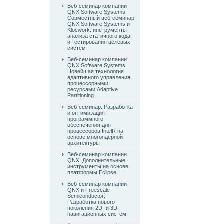
Веб-семинар компании
QNX Software Systems:
Совместный веб-семинар
QNX Software Systems и
Klocwork: инструменты
анализа статичного кода
и тестирования целевых
систем
Веб-семинар компании
QNX Software Systems:
Новейшая технология
адаптивного управления
процессорными
ресурсами Adaptive
Partitioning
Веб-семинар: Разработка
и оптимизация
программного
обеспечения для
процессоров IntelR на
основе многоядерной
архитектуры
Веб-семинар компании
QNX: Дополнительные
инструменты на основе
платформы Eclipse
Веб-семинар компании
QNX и Freescale
Semiconductor:
Разработка нового
поколения 2D- и 3D-
навигационных систем