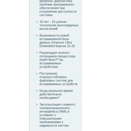
времени: диагностика
проблем программного
обеспечения при
сохранении доступности
системы
10 лет - 10 уроков
технологии многоядерных
вычислений
Возможности новой
встраиваемой базы
данных Empress Ultra
Embedded версии 10.20
Реализация полного
потенциала процессора
Intel® Atom™ во
встраиваемых
устройствах
Построение
отказоустойчивых
файловых систем для
встраиваемых устройств
Когда реальное время
действительно
необходимо?
Эксплуатация сложного
человекомашинного
интерфейса (HMI) в
условиях с
повышенными
требованиями к
надежности систем