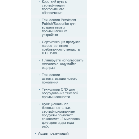
Короткий путь к
сертификации
программного
обеспечения
Технология Persistent
Publish/Subscribe для
встраиваемых
промышленных
устройств
Сертификация продукта
на соответствие
требованиям стандарта
IEC61508
Планируете использовать
VxWorks? Подумайте
еще раз!
Технологии
автоматизации нового
поколения
Технологии QNX для
оборудования тяжелой
промышленности
Функциональная
безопасность: как
сертифицированные
продукты помогают
сэкономить 2 миллиона
долларов и два года
работ
Архив презентаций