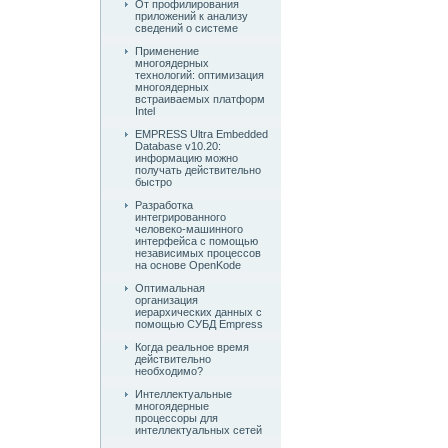
От профилирования
приложений к анализу
сведений о системе
Применение
многоядерных
технологий: оптимизация
многоядерных
встраиваемых платформ
Intel
EMPRESS Ultra Embedded
Database v10.20:
информацию можно
получать действительно
быстро
Разработка
интегрированного
человеко-машинного
интерфейса с помощью
независимых процессов
на основе OpenKode
Оптимальная
организация
иерархических данных с
помощью СУБД Empress
Когда реальное время
действительно
необходимо?
Интеллектуальные
многоядерные
процессоры для
интеллектуальных сетей