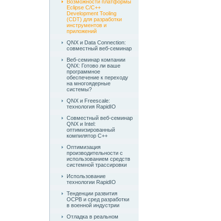
Возможности платформы
Eclipse C/C++
Development Tooling
(CDT) для разработки
инструментов и
приложений
QNX и Data Connection:
совместный веб-семинар
Веб-семинар компании
QNX: Готово ли ваше
программное
обеспечение к переходу
на многоядерные
системы?
QNX и Freescale:
технология RapidIO
Совместный веб-семинар
QNX и Intel:
оптимизированный
компилятор C++
Оптимизация
производительности с
использованием средств
системной трассировки
Использование
технологии RapidIO
Тенденции развития
ОСРВ и сред разработки
в военной индустрии
Отладка в реальном