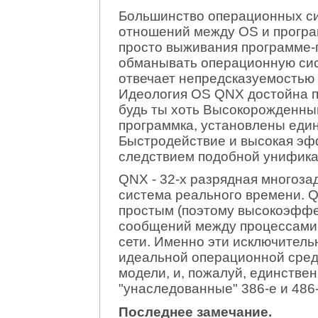
Большинство операционных си
отношений между OS и програ
просто выживания программе-
обманывать операционную сис
отвечает непредсказуемостью 
Идеология OS QNX достойна п
будь ты хоть Высокорожденны
программка, установлены еди
Быстродействие и высокая эф
следствием подобной унифика
QNX - 32-х разрядная многоз
система реального времени. 
простым (поэтому высокоэфф
сообщений между процессами 
сети. Именно эти исключител
идеальной операционной сред
модели, и, пожалуй, единствен
"унаследованные" 386-е и 486-
Последнее замечание.