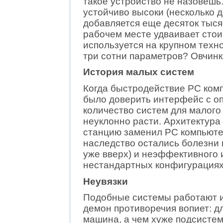
такое устройство не назовешь
устойчиво высоки (несколько д
добавляется еще десяток тыся
рабочем месте удваивает сто
используется на крупном техно
три сотни параметров? Овчинк
История малых систем
Когда быстродействие PC комп
было доверить интерфейс с оп
количество систем для малого
неуклонно расти. Архитектура
станцию заменил PC компьютер
наследство остались болезни
уже вверх) и неэффективного 
нестандартных конфигурациях
Неувязки
Подобные системы работают и 
демон противоречия вопиет: 
машина, а чем хуже подсисте