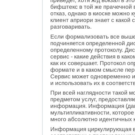
приведет, хотя ж/д вокзал в эт
бифштекс в той же прачечной 
отказ, однако в киоске можно к
клиент априори знает с какой 
разговаривать.
Если формализовать все выше 
подчиняется определенной дис
определенному протоколу. Ди
сервис - какие действия в како
как их совершает. Протокол о
формате и в каком смысле пере
Сервис может одновременно и
и использовать их в соответст
При всей наглядности такой м
предметом услуг, предоставл
информация. Информация (да
мультипликативности, которое
много абсолютно идентичных 
Информация циркулирующая в 