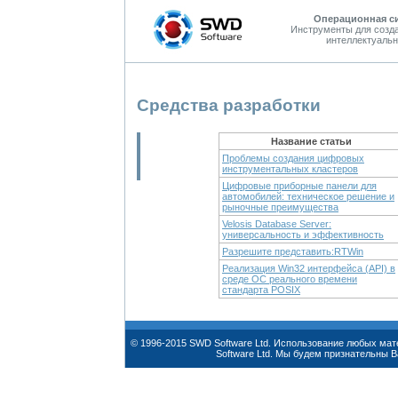
Операционная с
Инструменты для созд
интеллектуальн
Средства разработки
Название статьи
Проблемы создания цифровых
инструментальных кластеров
Цифровые приборные панели для
автомобилей: техническое решение и
рыночные преимущества
Velosis Database Server:
универсальность и эффективность
Разрешите представить:RTWin
Реализация Win32 интерфейса (API) в
среде ОС реального времени
стандарта POSIX
© 1996-2015 SWD Software Ltd. Использование любых ма
Software Ltd. Мы будем признательны 