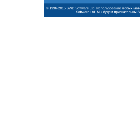
© 1996-2015 SWD Software Ltd. Использование любых ма
Software Ltd. Мы будем признательны 