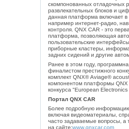
скомпонованных отладочных 
развлекательных блоков и циф
данная платформа включает в
например интернет-радио, нав
контроля. QNX CAR - это пер
платформа, позволяющая авто
пользовательские интерфейсы
приборные кластеры, информ
задних сидений и другие авто
Ранее в этом году, программ
финалистом престижного конку
комплект QNX® Aviage® acousti
компонентом платформы QNX 
конкурса "European Electronics I
Портал QNX CAR
Более подробную информацию
включая видеоматериалы, спра
часто задаваемые вопросы, а 
на сайте:
www.qnxcar.com