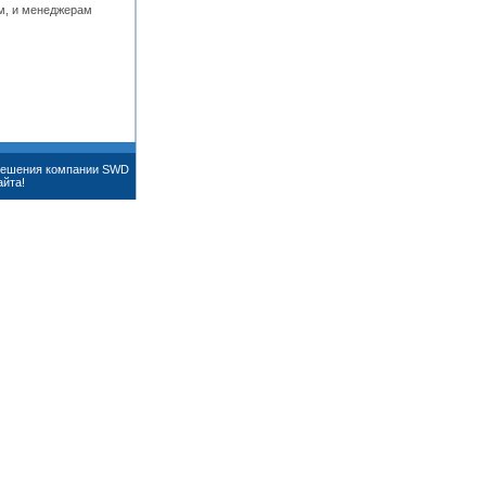
м, и менеджерам
зрешения компании SWD
айта!