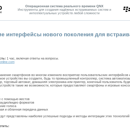
Операционная система реального времени QNX
Инструменты для создания надёжных встраиваемых систем и
интеллектуальных устройств любой сложности
е интерфейсы нового поколения для встраи
сть:
1 час, включая ответы на вопросы.
online.com
анение смартфонов во многом изменило восприятие пользовательских интерфейсов 
какое устройство вы создаете, будь то промышленный контроллер, система автоматиза
р, торговый автомат, домашняя электроника или принтер, конечный пользователь буде
устройств такие же возможности, которые предоставляют смартфоны и игровые консо
е с помощью жестов
аудио/видео форматов
ние голоса
ая и облачная передача данных
удут представлены наиболее успешные подходы и методы интеграции этих технологий
етить: