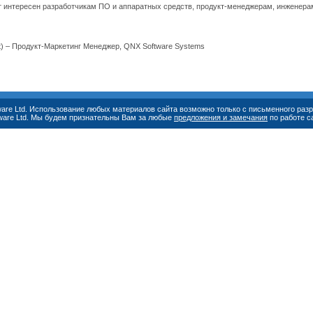
т интересен разработчикам ПО и аппаратных средств, продукт-менеджерам, инженера
lt) – Продукт-Маркетинг Менеджер, QNX Software Systems
ware Ltd. Использование любых материалов сайта возможно только с письменного ра
ware Ltd. Мы будем признательны Вам за любые
предложения и замечания
по работе с