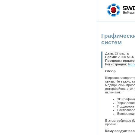
Графически
систем
Дата:
27 марта
Время:
20.00 МСК
Продолжительно
Регистрация:
tech
Обзор
Широкое распростр
связи. Не важно, 
медицинский прибо
интерфейсов этих 
включают:
3D графика
Управлени
Поддержка 
Распознава
Беспроводн
В этом вебинаре б
уровне.
Кому следует пос