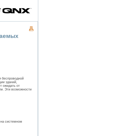
ваемых
и беспроводной
ции зданий,
т ожидать от
ли. Эти возможности
 на системном