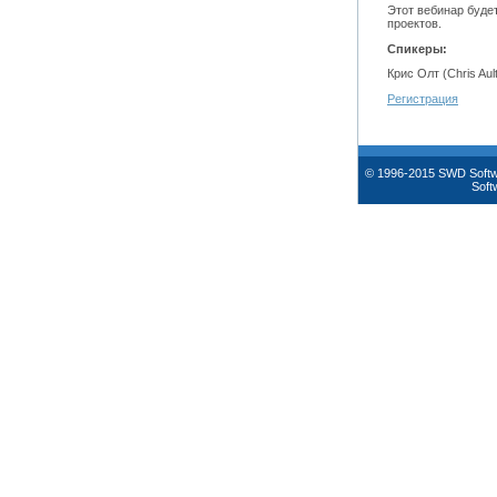
Этот вебинар буде
проектов.
Спикеры:
Крис Олт (Chris Au
Регистрация
© 1996-2015 SWD Soft
Soft