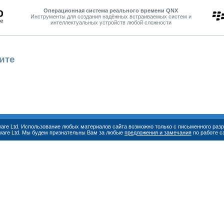
Операционная система реального времени QNX
Инструменты для создания надёжных встраиваемых систем и
интеллектуальных устройств любой сложности
ите
ware Ltd. Использование любых материалов сайта возможно только с письменного ра
ware Ltd. Мы будем признательны Вам за любые
предложения и замечания
по работе с