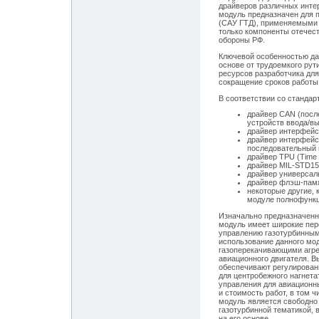
драйверов различных инте
модуль предназначен для 
(САУ ГТД), применяемыми 
только компоненты отечес
обороны РФ.
Ключевой особенностью дан
основе от трудоемкого ру
ресурсов разработчика дл
сокращение сроков работы 
В соответствии со стандар
драйвер CAN (посл
устройств ввода/вы
драйвер интерфейс
драйвер интерфейса 
последовательный
драйвер TPU (Time 
драйвер MIL-STD15
драйвер универсал
драйвер флэш-пам
некоторые другие,
модуле полнофункц
Изначально предназначенн
модуль имеет широкие перс
управлению газотурбинным
использование данного мо
газоперекачивающими агре
авиационного двигателя. 
обеспечивают регулирован
для центробежного нагнета
управления для авиационны
и стоимость работ, в том 
модуль является свободно
газотурбинной тематикой,
на его основе.