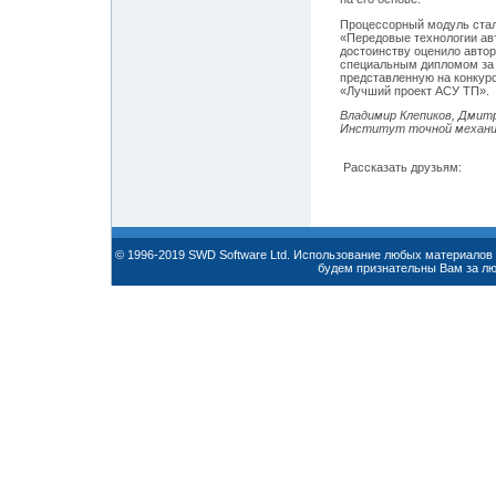
Процессорный модуль стал
«Передовые технологии ав
достоинству оценило авто
специальным дипломом за 
представленную на конкур
«Лучший проект АСУ ТП».
Владимир Клепиков, Дмитр
Институт точной механик
Рассказать друзьям:
© 1996-2019 SWD Software Ltd. Использование любых материалов 
будем признательны Вам за л