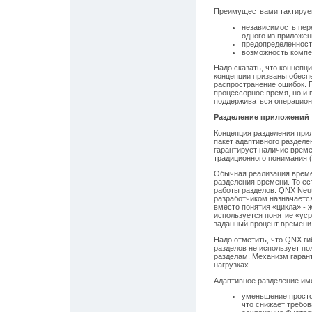
Преимуществами тактируе
независимость пере
одного из приложен
предопределенност
возможность компе
Надо сказать, что концепц
концепции призваны обеспе
распространение ошибок. 
процессорное время, но и
поддерживаться операцион
Разделение приложений
Концепция разделения прил
пакет адаптивного разделен
гарантирует наличие време
традиционного понимания (
Обычная реализация време
разделения времени. То ес
работы разделов. QNX Neut
разработчиком назначается
вместо понятия «цикла» -
используется понятие «ус
заданный процент времени
Надо отметить, что QNX ги
разделов не использует по
разделам. Механизм гарант
нагрузках.
Адаптивное разделение и
уменьшение просто
что снижает требов