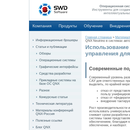
Операционная сис
Инструменты для создан
интеллектуальны
Компания
Продукты
Обучение
Внедрени
Главная страница
>
Материа
Информационные брошюры
QNX Neutrino в системах авт
Использование 
Статьи и публикации
управления для
Обзоры
Операционные системы
Графические интерфейсы
Современные по
Средства разработки
Современный уровень разв
Прикладные системы на
САУ для ответственных пр
базе ОС QNX
выделить, по крайней мере
Разное
отказ от представ
пользу унифициров
Конкурсные статьи
отказ от «федерат
внедрение тактируем
Техническая литература
Рост производительности 
Материалы конференций
использовать универсальн
QNX-Россия
снижает сроки разработки 
системы также представля
Полезные ссылки
обеспечением, благодаря 
обеспечении, и наоборот.
Блог QNX