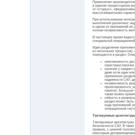
Применение производитель
в едином процессорном мо
от «старых», «федеративн
массогабаритными характе
При использовании интегр
выполнения различных зад
в одном из приложений не 
полная независимость вып
В настоящее время видитс
специальной операционной 
Идеи разделения приложен
из нескольких процессов),
помещается в раздел. Опе
невозможность дост
(пространственное ра
наличие у каждого 
даже если один ил
(временное разделе
надежности САУ, д
независимость разр
проектироваться, 
памяти). Большую 
также можно прове
гибкость в разверт
раздел может быть 
кода приложений (п
операционной сист
Тактируемые архитектур
Тактируемые архитектуры –
безопасности САУ. В таки
правило, с шинной тополог
некоторым детерминирова