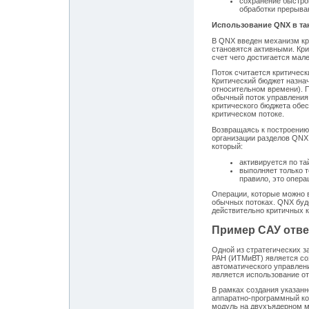
сохранение быстро
обработки прерыва
Использование QNX в та
В QNX введен механизм кр
становятся активными. Кри
счет чего достигается мал
Поток считается критическ
Критический бюджет назнач
относительном времени). П
обычный поток управления 
критического бюджета обес
критическом потоке.
Возвращаясь к построению
организации разделов QNX.
который:
активируется по та
выполняет только т
правило, это опера
Операции, которые можно 
обычных потоках. QNX буде
действительно критичных к
Пример САУ отве
Одной из стратегических з
РАН (ИТМиВТ) является со
автоматического управлен
является использование о
В рамках создания указан
аппаратно-программный ко
модуль на двухъядерном 