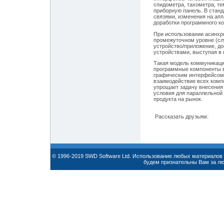
спидометра, тахометра, т
приборную панель. В стан
связями, изменения на апп
доработки программного ко
При использовании асинхр
промежуточном уровне (сл
устройство/приложение, до
устройствами, выступая в к
Такая модель коммуникаци
программные компоненты в
графическим интерфейсом,
взаимодействие всех комп
упрощает задачу внесения
условия для параллельной 
продукта на рынок.
Рассказать друзьям:
© 1996-2019 SWD Software Ltd. Использование любых материалов 
будем признательны Вам за л