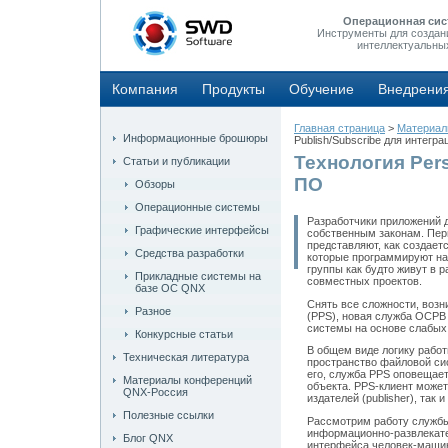
Операционная сис
Инструменты для создан
интеллектуальны
Компания
Продукты
Обучение
Внедрени
Главная страница
>
Материа
Информационные брошюры
Publish/Subscribe для интегр
Технология Pers
Статьи и публикации
ПО
Обзоры
Операционные системы
Разработчики приложений 
Графические интерфейсы
собственным законам. Перв
представляют, как создает
Средства разработки
которые программируют на 
группы как будто живут в 
Прикладные системы на
совместных проектов.
базе ОС QNX
Снять все сложности, возни
Разное
(PPS), новая служба ОСРВ
системы на основе слабых
Конкурсные статьи
В общем виде логику рабо
Техническая литература
пространство файловой сис
его, служба PPS оповещает
Материалы конференций
объекта. PPS-клиент может
QNX-Россия
издателей (publisher), так 
Полезные ссылки
Рассмотрим работу службы 
информационно-развлекате
Блог QNX
интерфейса человек-машин